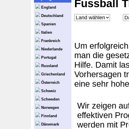
Fussball 
England
Deutschland
Spanien
Italien
Frankreich
Um erfolgreich
Niederlande
man die geset
Portugal
Hilfe. Damit l
Russland
Vorhersagen tr
Griechenland
eine sehr hohe
Österreich
Schweiz
Schweden
Wir zeigen auf
Norwegen
effektiven Pr
Finnland
werden mit Pr
Dänemark